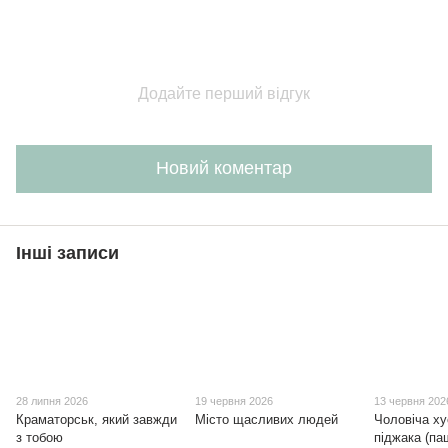
Додайте перший відгук
Новий коментар
Інші записи
28 липня 2026
19 червня 2026
13 червня 202
Краматорськ, який завжди
Місто щасливих людей
Чоловіча ху
з тобою
піджака (па