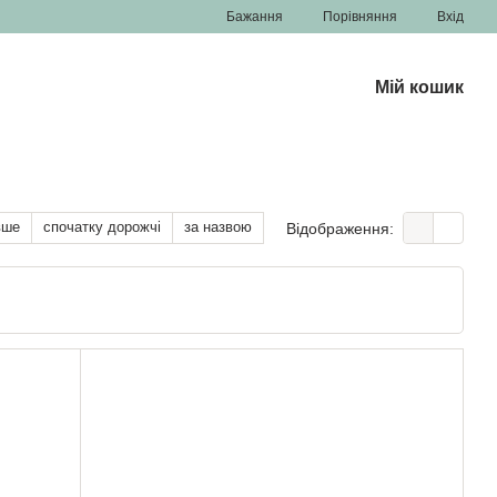
Порівняння
Бажання
Вхід
Мій кошик
вше
спочатку дорожчі
за назвою
Відображення: