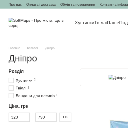
Перейти до основного контенту
Про нас
Оплата і доставка
Обмін та повернення
Контактна інфор
Хустинки
Твіллі
Паше
Под
Головна
Каталог
Дніпро
Дніпро
Розділ
2
Хустинки
1
Твіллі
1
Бандани для песиків
Ціна, грн
Від Ціна, грн
До Ціна, грн
ОК