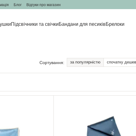
мація
Блог
Відгуки про магазин
ушки
Підсвічники та свічки
Бандани для песиків
Брелоки
за популярністю
спочатку деше
Сортування: