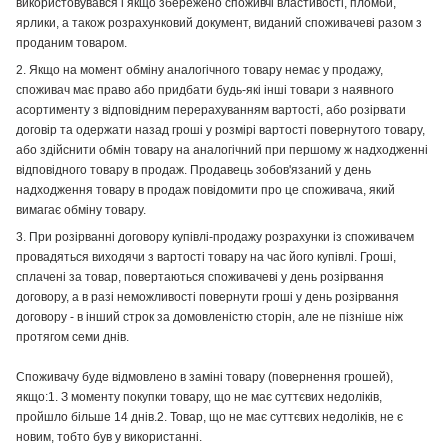
використовувався і якщо збережено споживчі властивості, пломби,
ярлики, а також розрахунковий документ, виданий споживачеві разом з
проданим товаром.
2. Якщо на момент обміну аналогічного товару немає у продажу,
споживач має право або придбати будь-які інші товари з наявного
асортименту з відповідним перерахуванням вартості, або розірвати
договір та одержати назад гроші у розмірі вартості повернутого товару,
або здійснити обмін товару на аналогічний при першому ж надходженні
відповідного товару в продаж. Продавець зобов'язаний у день
надходження товару в продаж повідомити про це споживача, який
вимагає обміну товару.
3. При розірванні договору купівлі-продажу розрахунки із споживачем
провадяться виходячи з вартості товару на час його купівлі. Гроші,
сплачені за товар, повертаються споживачеві у день розірвання
договору, а в разі неможливості повернути гроші у день розірвання
договору - в інший строк за домовленістю сторін, але не пізніше ніж
протягом семи днів.
Споживачу буде відмовлено в заміні товару (повернення грошей),
якщо:1. З моменту покупки товару, що не має суттєвих недоліків,
пройшло більше 14 днів.2. Товар, що не має суттєвих недоліків, не є
новим, тобто був у використанні.