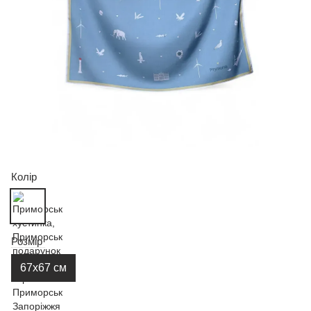
Колір
Розмір
67х67 см