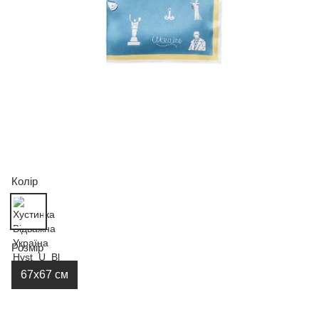
Колір
Розмір
67х67 см