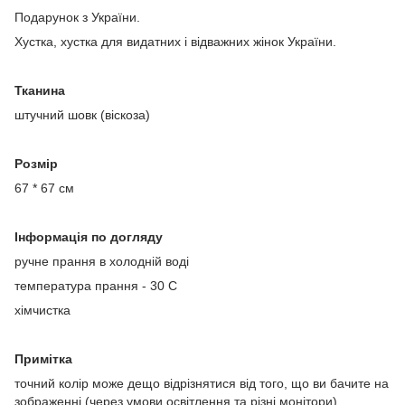
Подарунок з України.
Хустка, хустка для видатних і відважних жінок України.
Тканина
штучний шовк (віскоза)
Розмір
67 * 67 см
Інформація по догляду
ручне прання в холодній воді
температура прання - 30 С
хімчистка
Примітка
точний колір може дещо відрізнятися від того, що ви бачите на
зображенні (через умови освітлення та різні монітори).