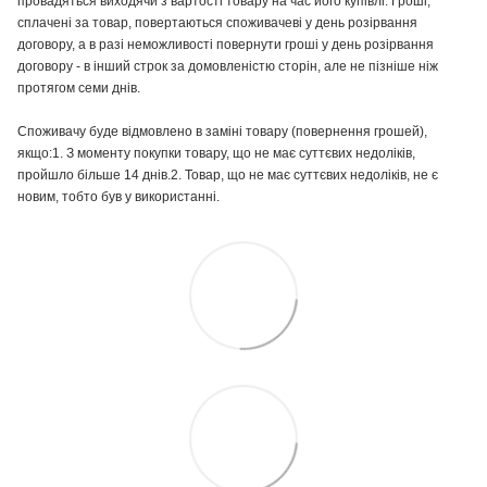
провадяться виходячи з вартості товару на час його купівлі. Гроші,
сплачені за товар, повертаються споживачеві у день розірвання
договору, а в разі неможливості повернути гроші у день розірвання
договору - в інший строк за домовленістю сторін, але не пізніше ніж
протягом семи днів.
Споживачу буде відмовлено в заміні товару (повернення грошей),
якщо:1. З моменту покупки товару, що не має суттєвих недоліків,
пройшло більше 14 днів.2. Товар, що не має суттєвих недоліків, не є
новим, тобто був у використанні.