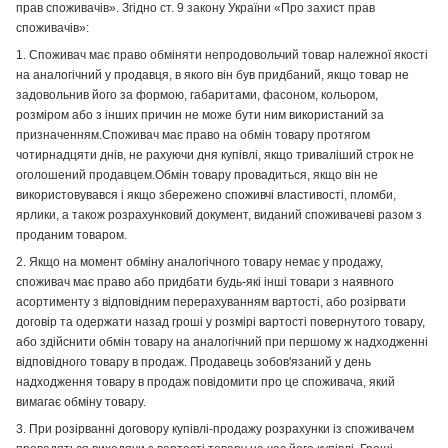
прав споживачів». Згідно ст. 9 закону України «Про захист прав
споживачів»:
1. Споживач має право обміняти непродовольчий товар належної якості
на аналогічний у продавця, в якого він був придбаний, якщо товар не
задовольнив його за формою, габаритами, фасоном, кольором,
розміром або з інших причин не може бути ним використаний за
призначенням.Споживач має право на обмін товару протягом
чотирнадцяти днів, не рахуючи дня купівлі, якщо триваліший строк не
оголошений продавцем.Обмін товару провадиться, якщо він не
використовувався і якщо збережено споживчі властивості, пломби,
ярлики, а також розрахунковий документ, виданий споживачеві разом з
проданим товаром.
2. Якщо на момент обміну аналогічного товару немає у продажу,
споживач має право або придбати будь-які інші товари з наявного
асортименту з відповідним перерахуванням вартості, або розірвати
договір та одержати назад гроші у розмірі вартості повернутого товару,
або здійснити обмін товару на аналогічний при першому ж надходженні
відповідного товару в продаж. Продавець зобов'язаний у день
надходження товару в продаж повідомити про це споживача, який
вимагає обміну товару.
3. При розірванні договору купівлі-продажу розрахунки із споживачем