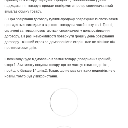
відповідного товару в продаж. Продавець зобов'язаний у день
надходження товару в продаж повідомити про це споживача, який
вимагає обміну товару.
3. При розірванні договору купівлі-продажу розрахунки із споживачем
провадяться виходячи з вартості товару на час його купівлі. Гроші,
сплачені за товар, повертаються споживачеві у день розірвання
договору, а в разі неможливості повернути гроші у день розірвання
договору - в інший строк за домовленістю сторін, але не пізніше ніж
протягом семи днів.
Споживачу буде відмовлено в заміні товару (повернення грошей),
якщо:1. З моменту покупки товару, що не має суттєвих недоліків,
пройшло більше 14 днів.2. Товар, що не має суттєвих недоліків, не є
новим, тобто був у використанні.