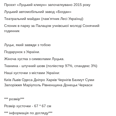
Проєкт «Луцький кликун» започаткувано 2015 року
Луцький автомобільний завод «Богдан»
Театральний майдан (памʼятник Лесі Українці)
Cлоник в парку за Палацом учнівської молоді Сонячний
годинник
Луцьк, який завжди з тобою
Подарунок з України.
Жіноча хустка з символами Луцька.
Тканина - штучний шовк (поліестер 97%, спандекс 3%)
Наші хусточки з містами України:
Київ Львів Одеса Дніпро Харків Чернігів Бахмут Суми
Запоріжжя Маріуполь Рівненщина Донецьк Черкаси
*** розмір***
Розмір хусточки - 67 * 67 см
*** інформація по догляду***