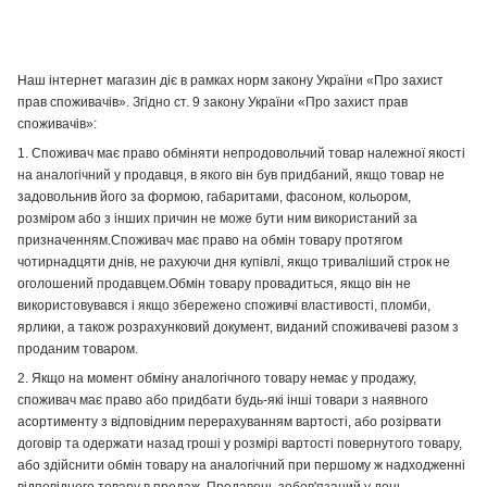
Наш інтернет магазин діє в рамках норм закону України «Про захист
прав споживачів». Згідно ст. 9 закону України «Про захист прав
споживачів»:
1. Споживач має право обміняти непродовольчий товар належної якості
на аналогічний у продавця, в якого він був придбаний, якщо товар не
задовольнив його за формою, габаритами, фасоном, кольором,
розміром або з інших причин не може бути ним використаний за
призначенням.Споживач має право на обмін товару протягом
чотирнадцяти днів, не рахуючи дня купівлі, якщо триваліший строк не
оголошений продавцем.Обмін товару провадиться, якщо він не
використовувався і якщо збережено споживчі властивості, пломби,
ярлики, а також розрахунковий документ, виданий споживачеві разом з
проданим товаром.
2. Якщо на момент обміну аналогічного товару немає у продажу,
споживач має право або придбати будь-які інші товари з наявного
асортименту з відповідним перерахуванням вартості, або розірвати
договір та одержати назад гроші у розмірі вартості повернутого товару,
або здійснити обмін товару на аналогічний при першому ж надходженні