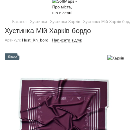
Каталог
Хустинки
Хустинки Харків
Хустинка Мій Харків бор
Хустинка Мій Харків бордо
Артикул:
Hust_Kh_bord
Написати відгук
Відео