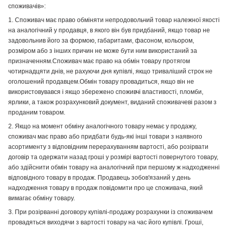
споживачів»:
1. Споживач має право обміняти непродовольчий товар належної якості
на аналогічний у продавця, в якого він був придбаний, якщо товар не
задовольнив його за формою, габаритами, фасоном, кольором,
розміром або з інших причин не може бути ним використаний за
призначенням.Споживач має право на обмін товару протягом
чотирнадцяти днів, не рахуючи дня купівлі, якщо триваліший строк не
оголошений продавцем.Обмін товару провадиться, якщо він не
використовувався і якщо збережено споживчі властивості, пломби,
ярлики, а також розрахунковий документ, виданий споживачеві разом з
проданим товаром.
2. Якщо на момент обміну аналогічного товару немає у продажу,
споживач має право або придбати будь-які інші товари з наявного
асортименту з відповідним перерахуванням вартості, або розірвати
договір та одержати назад гроші у розмірі вартості повернутого товару,
або здійснити обмін товару на аналогічний при першому ж надходженні
відповідного товару в продаж. Продавець зобов'язаний у день
надходження товару в продаж повідомити про це споживача, який
вимагає обміну товару.
3. При розірванні договору купівлі-продажу розрахунки із споживачем
провадяться виходячи з вартості товару на час його купівлі. Гроші,